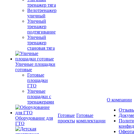
тренажер тяга
Велотренажер
уличный
Уличный
тренажер
подтягивание
Уличный
тренажер
становая тяга
Уличные площадки
готовые
Готовые
площадки
ГТО
Уличные
площадки с
О компании
тренажерами
Отзыв
Готовые
Готовые
Докум
Оборудование для
проекты
комплектации
Полити
ГТО
конфид
Оферта