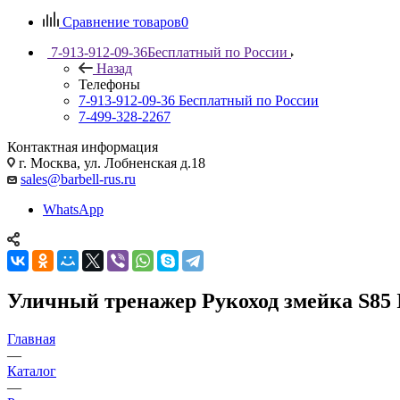
Сравнение товаров
0
7-913-912-09-36
Бесплатный по России
Назад
Телефоны
7-913-912-09-36
Бесплатный по России
7-499-328-2267
Контактная информация
г. Москва, ул. Лобненская д.18
sales@barbell-rus.ru
WhatsApp
Уличный тренажер Рукоход змейка S85 
Главная
—
Каталог
—