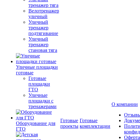
тренажер тяга
Велотренажер
уличный
Уличный
тренажер
подтягивание
Уличный
тренажер
становая тяга
Уличные площадки
готовые
Готовые
площадки
ГТО
Уличные
площадки с
О компании
тренажерами
Отзыв
Готовые
Готовые
Докум
Оборудование для
проекты
комплектации
Полити
ГТО
конфид
Оферта