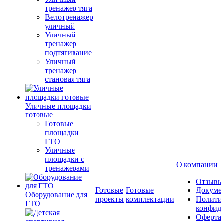
тренажер тяга
Велотренажер
уличный
Уличный
тренажер
подтягивание
Уличный
тренажер
становая тяга
Уличные площадки
готовые
Готовые
площадки
ГТО
Уличные
площадки с
О компании
тренажерами
Отзыв
Готовые
Готовые
Докум
Оборудование для
проекты
комплектации
Полити
ГТО
конфид
Оферта