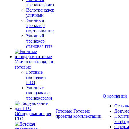
тренажер тяга
Велотренажер
уличный
Уличный
тренажер
подтягивание
Уличный
тренажер
становая тяга
Уличные площадки
готовые
Готовые
площадки
ГТО
Уличные
площадки с
О компании
тренажерами
Отзыв
Готовые
Готовые
Докум
Оборудование для
проекты
комплектации
Полити
ГТО
конфид
Оферта