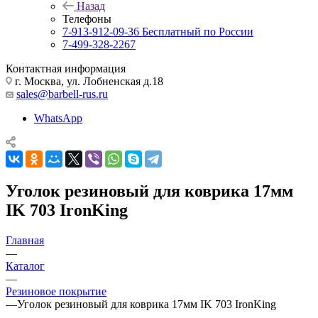
Назад
Телефоны
7-913-912-09-36
Бесплатный по России
7-499-328-2267
Контактная информация
г. Москва, ул. Лобненская д.18
sales@barbell-rus.ru
WhatsApp
Уголок резиновый для коврика 17мм
IK 703 IronKing
Главная
—
Каталог
—
Резиновое покрытие
—
Уголок резиновый для коврика 17мм IK 703 IronKing