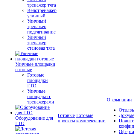
тренажер тяга
Велотренажер
уличный
Уличный
тренажер
подтягивание
Уличный
тренажер
становая тяга
Уличные площадки
готовые
Готовые
площадки
ГТО
Уличные
площадки с
О компании
тренажерами
Отзыв
Готовые
Готовые
Докум
Оборудование для
проекты
комплектации
Полити
ГТО
конфид
Оферта