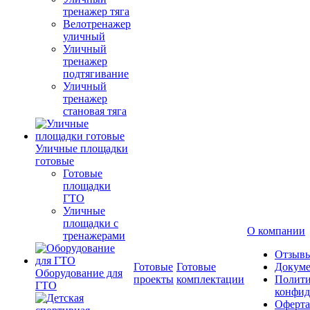
тренажер тяга
Велотренажер
уличный
Уличный
тренажер
подтягивание
Уличный
тренажер
становая тяга
Уличные площадки
готовые
Готовые
площадки
ГТО
Уличные
площадки с
О компании
тренажерами
Отзыв
Готовые
Готовые
Докум
Оборудование для
проекты
комплектации
Полити
ГТО
конфид
Оферта