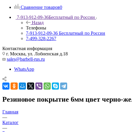
Сравнение товаров
0
7-913-912-09-36
Бесплатный по России
Назад
Телефоны
7-913-912-09-36
Бесплатный по России
7-499-328-2267
Контактная информация
г. Москва, ул. Лобненская д.18
sales@barbell-rus.ru
WhatsApp
Резиновое покрытие 6мм цвет черно-ж
Главная
—
Каталог
—