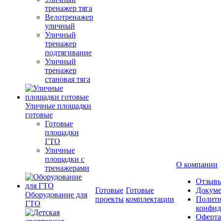
тренажер тяга
Велотренажер
уличный
Уличный
тренажер
подтягивание
Уличный
тренажер
становая тяга
Уличные площадки
готовые
Готовые
площадки
ГТО
Уличные
площадки с
О компании
тренажерами
Отзыв
Готовые
Готовые
Докум
Оборудование для
проекты
комплектации
Полити
ГТО
конфид
Оферта