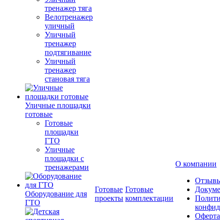
тренажер тяга
Велотренажер
уличный
Уличный
тренажер
подтягивание
Уличный
тренажер
становая тяга
Уличные площадки
готовые
Готовые
площадки
ГТО
Уличные
площадки с
О компании
тренажерами
Отзыв
Готовые
Готовые
Докум
Оборудование для
проекты
комплектации
Полити
ГТО
конфид
Оферта