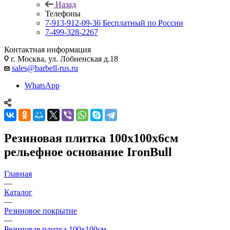
Назад
Телефоны
7-913-912-09-36
Бесплатный по России
7-499-328-2267
Контактная информация
г. Москва, ул. Лобненская д.18
sales@barbell-rus.ru
WhatsApp
Резиновая плитка 100х100х6см
рельефное основание IronBull
Главная
—
Каталог
—
Резиновое покрытие
—
Резиновая плитка 100х100см