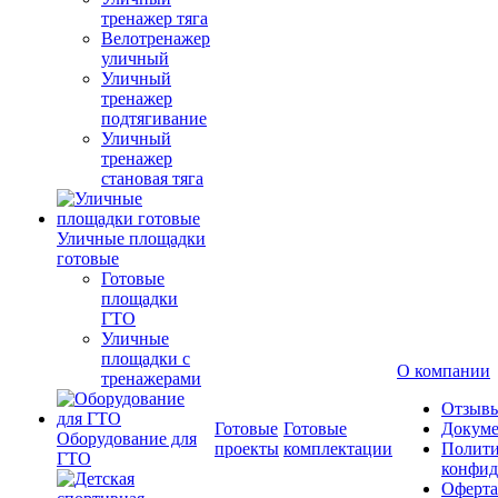
тренажер тяга
Велотренажер
уличный
Уличный
тренажер
подтягивание
Уличный
тренажер
становая тяга
Уличные площадки
готовые
Готовые
площадки
ГТО
Уличные
площадки с
О компании
тренажерами
Отзыв
Готовые
Готовые
Докум
Оборудование для
проекты
комплектации
Полити
ГТО
конфид
Оферта