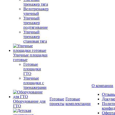
тренажер тяга
Велотренажер
уличный
Уличный
тренажер
подтягивание
Уличный
тренажер
становая тяга
Уличные площадки
готовые
Готовые
площадки
ГТО
Уличные
площадки с
О компании
тренажерами
Отзыв
Готовые
Готовые
Докум
Оборудование для
проекты
комплектации
Полити
ГТО
конфид
Оферта