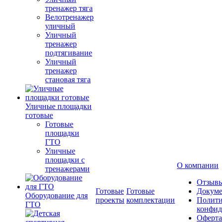
тренажер тяга
Велотренажер
уличный
Уличный
тренажер
подтягивание
Уличный
тренажер
становая тяга
Уличные площадки
готовые
Готовые
площадки
ГТО
Уличные
площадки с
О компании
тренажерами
Отзыв
Готовые
Готовые
Докум
Оборудование для
проекты
комплектации
Полити
ГТО
конфид
Оферта