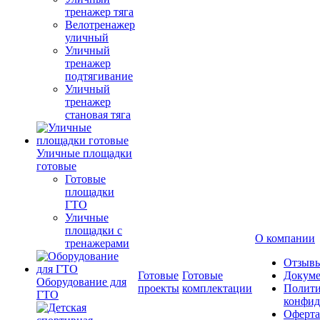
тренажер тяга
Велотренажер
уличный
Уличный
тренажер
подтягивание
Уличный
тренажер
становая тяга
Уличные площадки
готовые
Готовые
площадки
ГТО
Уличные
площадки с
О компании
тренажерами
Отзыв
Готовые
Готовые
Докум
Оборудование для
проекты
комплектации
Полити
ГТО
конфид
Оферта