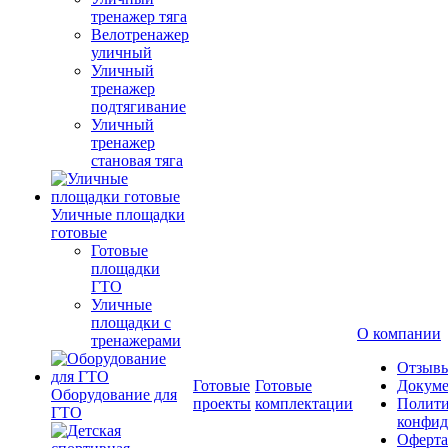
тренажер тяга
Велотренажер
уличный
Уличный
тренажер
подтягивание
Уличный
тренажер
становая тяга
Уличные площадки
готовые
Готовые
площадки
ГТО
Уличные
площадки с
О компании
тренажерами
Отзыв
Готовые
Готовые
Докум
Оборудование для
проекты
комплектации
Полити
ГТО
конфид
Оферта