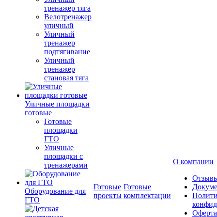
тренажер тяга
Велотренажер
уличный
Уличный
тренажер
подтягивание
Уличный
тренажер
становая тяга
Уличные площадки
готовые
Готовые
площадки
ГТО
Уличные
площадки с
О компании
тренажерами
Отзыв
Готовые
Готовые
Докум
Оборудование для
проекты
комплектации
Полити
ГТО
конфид
Оферта