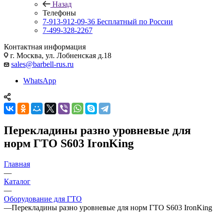
Назад
Телефоны
7-913-912-09-36
Бесплатный по России
7-499-328-2267
Контактная информация
г. Москва, ул. Лобненская д.18
sales@barbell-rus.ru
WhatsApp
Перекладины разно уровневые для
норм ГТО S603 IronKing
Главная
—
Каталог
—
Оборудование для ГТО
—
Перекладины разно уровневые для норм ГТО S603 IronKing