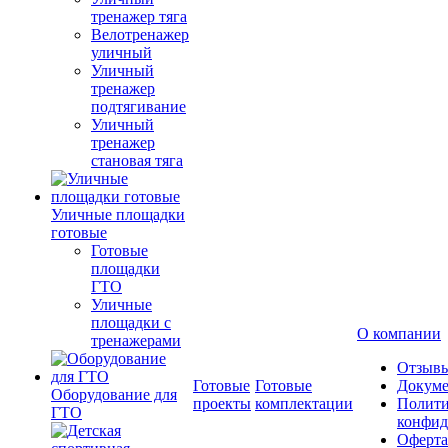
тренажер тяга
Велотренажер
уличный
Уличный
тренажер
подтягивание
Уличный
тренажер
становая тяга
Уличные площадки
готовые
Готовые
площадки
ГТО
Уличные
площадки с
О компании
тренажерами
Отзыв
Готовые
Готовые
Докум
Оборудование для
проекты
комплектации
Полити
ГТО
конфид
Оферта