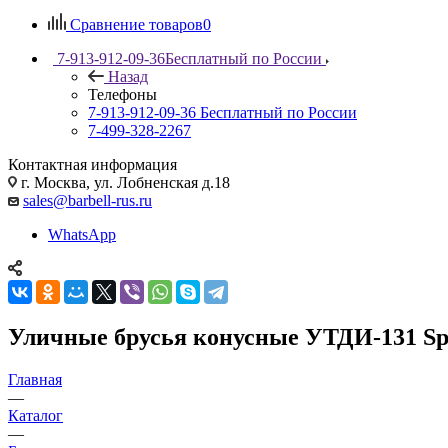
Сравнение товаров
0
7-913-912-09-36
Бесплатный по России
Назад
Телефоны
7-913-912-09-36
Бесплатный по России
7-499-328-2267
Контактная информация
г. Москва, ул. Лобненская д.18
sales@barbell-rus.ru
WhatsApp
Уличные брусья конусные УТДИ-131 Sp
Главная
—
Каталог
—