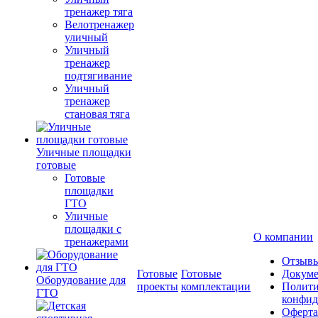
тренажер тяга
Велотренажер
уличный
Уличный
тренажер
подтягивание
Уличный
тренажер
становая тяга
Уличные площадки
готовые
Готовые
площадки
ГТО
Уличные
площадки с
О компании
тренажерами
Отзыв
Готовые
Готовые
Докум
Оборудование для
проекты
комплектации
Полити
ГТО
конфид
Оферта